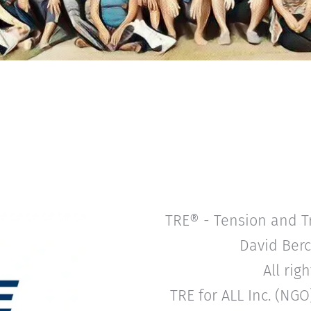
TRE® - Tension and T
David Berc
All rig
TRE for ALL Inc. (NGO